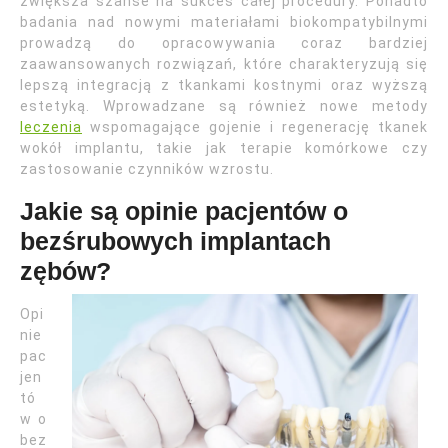
zwiększa szanse na sukces całej procedury. Ponadto
badania nad nowymi materiałami biokompatybilnymi
prowadzą do opracowywania coraz bardziej
zaawansowanych rozwiązań, które charakteryzują się
lepszą integracją z tkankami kostnymi oraz wyższą
estetyką. Wprowadzane są również nowe metody
leczenia
wspomagające gojenie i regenerację tkanek
wokół implantu, takie jak terapie komórkowe czy
zastosowanie czynników wzrostu.
Jakie są opinie pacjentów o
bezśrubowych implantach
zębów?
Opi
nie
pac
jen
tó
w o
bez