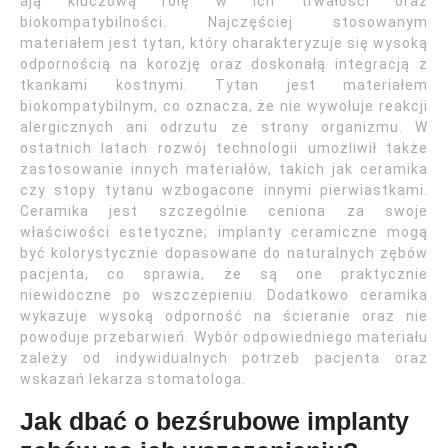
ają kluczową rolę w ich trwałości oraz
biokompatybilności. Najczęściej stosowanym
materiałem jest tytan, który charakteryzuje się wysoką
odpornością na korozję oraz doskonałą integracją z
tkankami kostnymi. Tytan jest materiałem
biokompatybilnym, co oznacza, że nie wywołuje reakcji
alergicznych ani odrzutu ze strony organizmu. W
ostatnich latach rozwój technologii umożliwił także
zastosowanie innych materiałów, takich jak ceramika
czy stopy tytanu wzbogacone innymi pierwiastkami.
Ceramika jest szczególnie ceniona za swoje
właściwości estetyczne; implanty ceramiczne mogą
być kolorystycznie dopasowane do naturalnych zębów
pacjenta, co sprawia, że są one praktycznie
niewidoczne po wszczepieniu. Dodatkowo ceramika
wykazuje wysoką odporność na ścieranie oraz nie
powoduje przebarwień. Wybór odpowiedniego materiału
zależy od indywidualnych potrzeb pacjenta oraz
wskazań lekarza stomatologa.
Jak dbać o bezśrubowe implanty