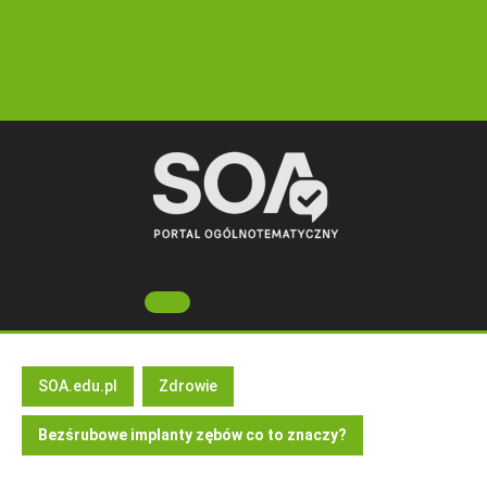
Skip
to
content
Open
Button
SOA.edu.pl
Zdrowie
Bezśrubowe implanty zębów co to znaczy?