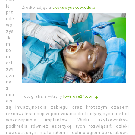
ie
Źródło zdjęcia
akukuwyszkow.edu.pl
prz
ede
ws
zys
tki
m
ko
mf
ort
zwi
ąza
ny
z
mni
Fotografia z witryny
lovelove24.com.pl
ejs
zą inwazyjnością zabiegu oraz krótszym czasem
rekonwalescencji w porównaniu do tradycyjnych metod
wszczepiania implantów. Wielu użytkowników
podkreśla również estetykę tych rozwiązań; dzięki
nowoczesnym materiałom i technologiom bezśrubowe