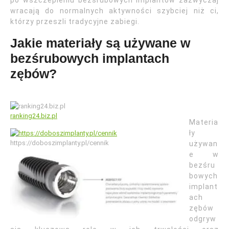
po wszczepieniu bezśrubowych implantów zazwyczaj
wracają do normalnych aktywności szybciej niż ci,
którzy przeszli tradycyjne zabiegi.
Jakie materiały są używane w
bezśrubowych implantach
zębów?
ranking24.biz.pl
Materia
ły
https://doboszimplanty.pl/cennik
używan
e w
bezśru
bowych
implant
ach
zębów
odgryw