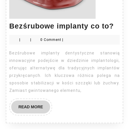
Bez
Bezśrubowe implanty co to?
imp
|
|
0 Comment
|
co
to?
Bezśrubowe implanty dentystyczne stanowią
innowacyjne podejście w dziedzinie implantologii,
oferując alternatywę dla tradycyjnych implantów
przykręcanych. Ich kluczowa różnica polega na
sposobie stabilizacji w kości szczęki lub żuchwy.
Zamiast gwintowanego elementu,
READ
READ MORE
MORE