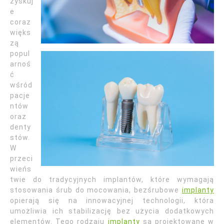
zyskuj
e
coraz
więks
zą
popul
arnoś
ć
wśród
pacje
ntów
oraz
denty
stów.
W
przeci
wieńs
twie do tradycyjnych implantów, które wymagają
stosowania śrub do mocowania, bezśrubowe
implanty
opierają się na innowacyjnej technologii, która
umożliwia ich stabilizację bez użycia dodatkowych
elementów. Tego rodzaju
implanty
są projektowane w