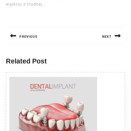
wyjściu z trudnej…
Nawigacja
wpisu
PREVIOUS
NEXT
Previous
Next
post:
post:
Related Post