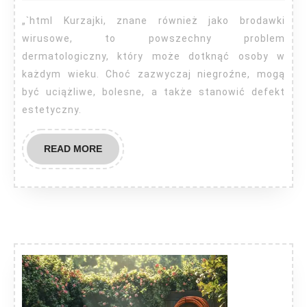
kurzajki
„`html Kurzajki, znane również jako brodawki
u
wirusowe, to powszechny problem
dermato
dermatologiczny, który może dotknąć osoby w
każdym wieku. Choć zazwyczaj niegroźne, mogą
być uciążliwe, bolesne, a także stanowić defekt
estetyczny.
READ
READ MORE
MORE