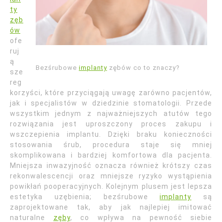
ty
zęb
ów
ofe
ruj
ą
Bezśrubowe
implanty
zębów co to znaczy?
sze
reg
korzyści, które przyciągają uwagę zarówno pacjentów,
jak i specjalistów w dziedzinie stomatologii. Przede
wszystkim jednym z najważniejszych atutów tego
rozwiązania jest uproszczony proces zakupu i
wszczepienia implantu. Dzięki braku konieczności
stosowania śrub, procedura staje się mniej
skomplikowana i bardziej komfortowa dla pacjenta.
Mniejsza inwazyjność oznacza również krótszy czas
rekonwalescencji oraz mniejsze ryzyko wystąpienia
powikłań pooperacyjnych. Kolejnym plusem jest lepsza
estetyka uzębienia; bezśrubowe
implanty
są
zaprojektowane tak, aby jak najlepiej imitować
naturalne
zęby
, co wpływa na pewność siebie