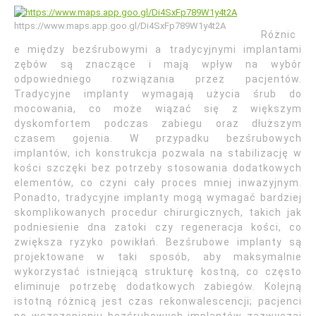
https://www.maps.app.goo.gl/Di4SxFp789W1y4t2A
Różnic
e między bezśrubowymi a tradycyjnymi implantami
zębów są znaczące i mają wpływ na wybór
odpowiedniego rozwiązania przez pacjentów.
Tradycyjne implanty wymagają użycia śrub do
mocowania, co może wiązać się z większym
dyskomfortem podczas zabiegu oraz dłuższym
czasem gojenia. W przypadku bezśrubowych
implantów, ich konstrukcja pozwala na stabilizację w
kości szczęki bez potrzeby stosowania dodatkowych
elementów, co czyni cały proces mniej inwazyjnym.
Ponadto, tradycyjne implanty mogą wymagać bardziej
skomplikowanych procedur chirurgicznych, takich jak
podniesienie dna zatoki czy regeneracja kości, co
zwiększa ryzyko powikłań. Bezśrubowe implanty są
projektowane w taki sposób, aby maksymalnie
wykorzystać istniejącą strukturę kostną, co często
eliminuje potrzebę dodatkowych zabiegów. Kolejną
istotną różnicą jest czas rekonwalescencji; pacjenci