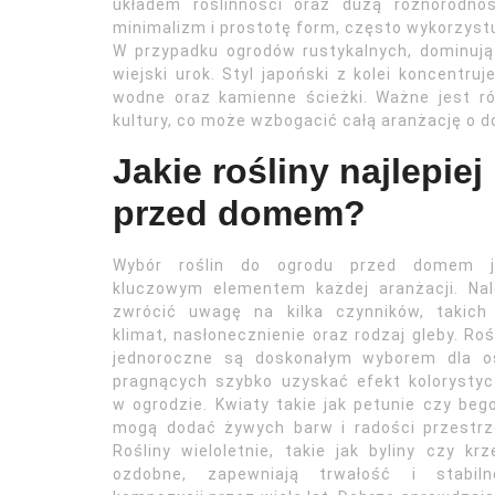
układem roślinności oraz dużą różnorodno
minimalizm i prostotę form, często wykorzystuj
W przypadku ogrodów rustykalnych, dominują 
wiejski urok. Styl japoński z kolei koncentru
wodne oraz kamienne ścieżki. Ważne jest ró
kultury, co może wzbogacić całą aranżację o 
Jakie rośliny najlepie
przed domem?
Wybór roślin do ogrodu przed domem j
kluczowym elementem każdej aranżacji. Nal
zwrócić uwagę na kilka czynników, takich 
klimat, nasłonecznienie oraz rodzaj gleby. Roś
jednoroczne są doskonałym wyborem dla o
pragnących szybko uzyskać efekt kolorysty
w ogrodzie. Kwiaty takie jak petunie czy beg
mogą dodać żywych barw i radości przestrz
Rośliny wieloletnie, takie jak byliny czy kr
ozdobne, zapewniają trwałość i stabiln