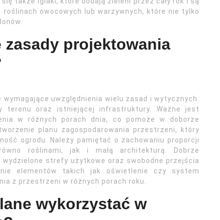
ię także iglaki, które dodają zieleni przez cały rok i są
o roślinach owocowych lub warzywnych, które nie tylko
lonów.
e zasady projektowania
?
 wymagające uwzględnienia wielu zasad i wytycznych.
terenu oraz istniejącej infrastruktury. Ważne jest
cienia w różnych porach dnia, co pomoże w doborze
stworzenie planu zagospodarowania przestrzeni, który
lność ogrodu. Należy pamiętać o zachowaniu proporcji
wno roślinami, jak i małą architekturą. Dobrze
 wydzielone strefy użytkowe oraz swobodne przejścia
nie elementów takich jak oświetlenie czy system
ia z przestrzeni w różnych porach roku.
wlane wykorzystać w