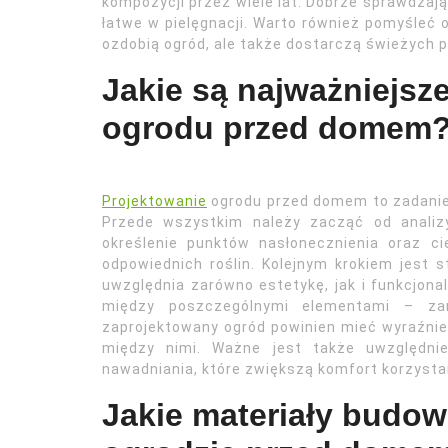
kompozycji przez wiele lat. Dobrze sprawdzają s
łatwe w pielęgnacji. Warto również pomyśleć 
ozdobią ogród, ale także dostarczą świeżych p
Jakie są najważniejsz
ogrodu przed domem
Projektowanie
ogrodu przed domem to zadanie
Przede wszystkim należy zacząć od analizy 
określenie punktów nasłonecznienia oraz 
odpowiednich roślin. Kolejnym krokiem jest 
uwzględnia zarówno estetykę, jak i funkcjona
między poszczególnymi elementami – zaró
zaprojektowany ogród powinien mieć wyraźnie
między nimi. Ważne jest także uwzględnie
nawadniania, które zwiększą komfort korzystan
Jakie materiały budo