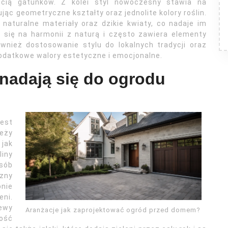
ścią gatunków. Z kolei styl nowoczesny stawia na
ąc geometryczne kształty oraz jednolite kolory roślin.
naturalne materiały oraz dzikie kwiaty, co nadaje im
je się na harmonii z naturą i często zawiera elementy
wnież dostosowanie stylu do lokalnych tradycji oraz
dodatkowe walory estetyczne i emocjonalne.
j nadają się do ogrodu
est
eży
jak
liny
sób
czny
onie
eni.
zewy
Aranżacje jak zaprojektować ogród przed domem?
ość