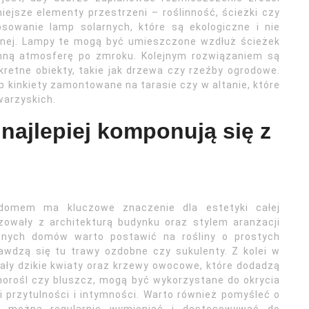
iejsze elementy przestrzeni – roślinność, ścieżki czy
sowanie lamp solarnych, które są ekologiczne i nie
cznej. Lampy te mogą być umieszczone wzdłuż ścieżek
emną atmosferę po zmroku. Kolejnym rozwiązaniem są
kretne obiekty, takie jak drzewa czy rzeźby ogrodowe.
 kinkiety zamontowane na tarasie czy w altanie, które
warzyskich.
najlepiej komponują się z
domem ma kluczowe znaczenie dla estetyki całej
izowały z architekturą budynku oraz stylem aranżacji
snych domów warto postawić na rośliny o prostych
rawdzą się tu trawy ozdobne czy sukulenty. Z kolei w
ały dzikie kwiaty oraz krzewy owocowe, które dodadzą
inorośl czy bluszcz, mogą być wykorzystane do okrycia
i przytulności i intymności. Warto również pomyśleć o