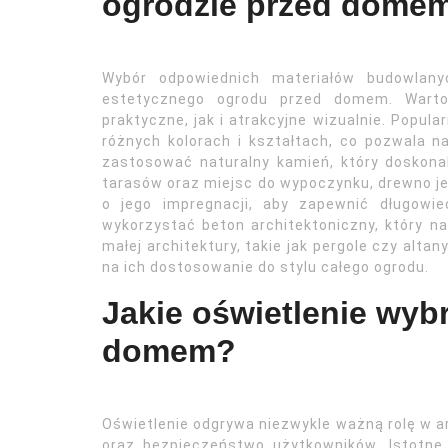
ogrodzie przed dome
Wybór odpowiednich materiałów budowlanyc
estetycznego ogrodu przed domem. Warto
praktyczne, jak i atrakcyjne wizualnie. Popu
różnych kolorach i kształtach, co pozwala n
zastosować naturalny kamień, który doskonal
tarasów oraz miejsc do wypoczynku, drewno j
o jego impregnacji, aby zapewnić długow
wykorzystać beton architektoniczny, który na
małej architektury, takie jak pergole czy alt
na ich dostosowanie do stylu całego ogrodu.
Jakie oświetlenie wyb
domem?
Oświetlenie odgrywa niezwykle ważną rolę w 
oraz bezpieczeństwo użytkowników. Istotne