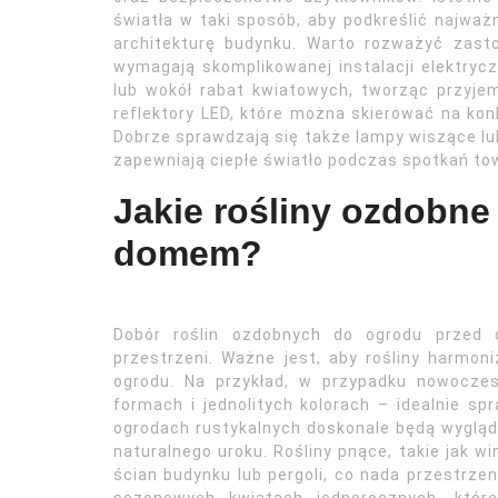
światła w taki sposób, aby podkreślić najważn
architekturę budynku. Warto rozważyć zasto
wymagają skomplikowanej instalacji elektry
lub wokół rabat kwiatowych, tworząc przyj
reflektory LED, które można skierować na kon
Dobrze sprawdzają się także lampy wiszące lub
zapewniają ciepłe światło podczas spotkań to
Jakie rośliny ozdobne 
domem?
Dobór roślin ozdobnych do ogrodu przed 
przestrzeni. Ważne jest, aby rośliny harmon
ogrodu. Na przykład, w przypadku nowocze
formach i jednolitych kolorach – idealnie sp
ogrodach rustykalnych doskonale będą wygląd
naturalnego uroku. Rośliny pnące, takie jak w
ścian budynku lub pergoli, co nada przestrzen