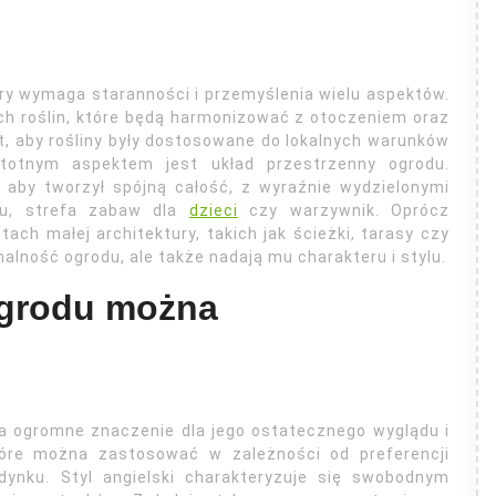
ry wymaga staranności i przemyślenia wielu aspektów.
h roślin, które będą harmonizować z otoczeniem oraz
, aby rośliny były dostosowane do lokalnych warunków
stotnym aspektem jest układ przestrzenny ogrodu.
 aby tworzył spójną całość, z wyraźnie wydzielonymi
ku, strefa zabaw dla
dzieci
czy warzywnik. Oprócz
ach małej architektury, takich jak ścieżki, tarasy czy
nalność ogrodu, ale także nadają mu charakteru i stylu.
 ogrodu można
a ogromne znaczenie dla jego ostatecznego wyglądu i
które można zastosować w zależności od preferencji
dynku. Styl angielski charakteryzuje się swobodnym