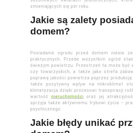
sezonowych kwiatach jednorocznych, któr
zmieniających się pór roku.
Jakie są zalety posia
domem?
Posiadanie ogrodu przed domem niesie ze 
praktycznych. Przede wszystkim ogród sta
świeżym powietrzu. Przestrzeń ta może być 
czy towarzyskich, a także jako strefa zab
poprawę jakości powietrza poprzez produkcję
także pozytywny wpływ na mikroklimat oto
klimatyzacja dzięki procesowi transpiracji r
wartość
nieruchomości
oraz jej atrakcyjnoś
sprzyja także aktywnemu trybowi życia – pra
psychicznego.
Jakie błędy unikać pr