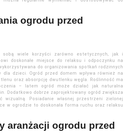
e można regularnie wymieniać i dostosowywać do
dania ogrodu przed
sobą wiele korzyści zarówno estetycznych, jak i
nowi doskonałe miejsce do relaksu i odpoczynku na
wykorzystywana do organizowania spotkań rodzinnych
aw dla dzieci. Ogród przed domem wpływa również na
 tlenu oraz absorpcję dwutlenku węgla. Roślinność ma
czenia – latem ogród może działać jak naturalna
oślin. Dodatkowo dobrze zaprojektowany ogród zwiększa
ć wizualną. Posiadanie własnej przestrzeni zielonej
ce w ogrodzie to doskonała forma ruchu oraz relaksu
zy aranżacji ogrodu przed