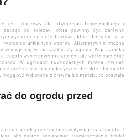
m?
h jest kluczowy dla stworzenia funkcjonalnego i
 zacząć od ścieżek, które powinny być zarówno
larnym wyborem są kostki brukowe, które dostępne są w
a tworzenie unikalnych wzorów. Alternatywnie, można
e wpisuje się w rustykalny styl ogrodu. W przypadku
est często wybieranym materiałem, ale warto pamiętać
ieczność. W ogrodach nowoczesnych można również
daje przestrzeni minimalistyczny charakter. Elementy
any, mogą być wykonane z drewna lub metalu, co pozwala
rać do ogrodu przed
aranżacji ogrodu przed domem, wpływając na atmosferę
 jest, aby dobrze zaplanować rozmieszczenie źródeł