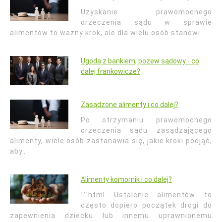
Uzyskanie prawomocnego
orzeczenia sądu w sprawie
alimentów to ważny krok, ale dla wielu osób stanowi…
Ugoda z bankiem, pozew sądowy - co
dalej frankowicze?
Zasądzone alimenty i co dalej?
Po otrzymaniu prawomocnego
orzeczenia sądu zasądzającego
alimenty, wiele osób zastanawia się, jakie kroki podjąć,
aby…
Alimenty komornik i co dalej?
```html Ustalenie alimentów to
często dopiero początek drogi do
zapewnienia dziecku lub innemu uprawnionemu