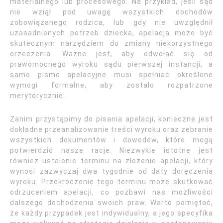
materialnego lub procesowego. Na przykład, jeśli sąd
nie wziął pod uwagę wszystkich dochodów
zobowiązanego rodzica, lub gdy nie uwzględnił
uzasadnionych potrzeb dziecka, apelacja może być
skutecznym narzędziem do zmiany niekorzystnego
orzeczenia. Ważne jest, aby odwołać się od
prawomocnego wyroku sądu pierwszej instancji, a
samo pismo apelacyjne musi spełniać określone
wymogi formalne, aby zostało rozpatrzone
merytorycznie.
Zanim przystąpimy do pisania apelacji, konieczne jest
dokładne przeanalizowanie treści wyroku oraz zebranie
wszystkich dokumentów i dowodów, które mogą
potwierdzić nasze racje. Niezwykle istotne jest
również ustalenie terminu na złożenie apelacji, który
wynosi zazwyczaj dwa tygodnie od daty doręczenia
wyroku. Przekroczenie tego terminu może skutkować
odrzuceniem apelacji, co pozbawi nas możliwości
dalszego dochodzenia swoich praw. Warto pamiętać,
że każdy przypadek jest indywidualny, a jego specyfika