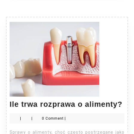
Ile
Ile trwa rozprawa o alimenty?
tr
|
|
0 Comment
|
ro
o
Sprawy o alimenty, choć często postrzegane jako