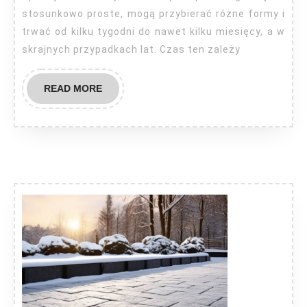
al
stosunkowo proste, mogą przybierać różne formy i
trwać od kilku tygodni do nawet kilku miesięcy, a w
skrajnych przypadkach lat. Czas ten zależy
READ
READ MORE
MORE