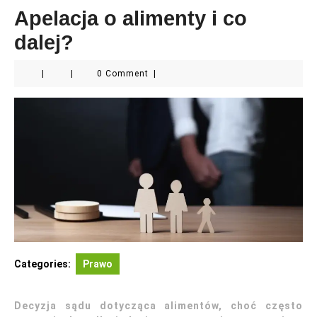
Apelacja o alimenty i co
dalej?
|
|
0 Comment
|
Categories:
Prawo
Decyzja sądu dotycząca alimentów, choć często