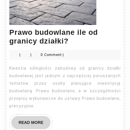
Prawo budowlane ile od
Prawo
granicy działki?
budowlane
|
|
0 Comment
|
ile
od
Kwestia odległości zabudowy od granicy działki
granicy
budowlanej jest jednym z najczęściej poruszanych
działki?
tematów przez osoby planujące inwestycję
budowlaną. Prawo budowlane, a w szczególności
przepisy wykonawcze do ustawy Prawo budowlane,
precyzyjnie
READ
READ MORE
MORE