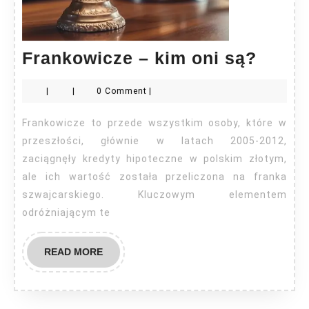
Frank
Frankowicze – kim oni są?
–
|
|
0 Comment
|
kim
oni
Frankowicze to przede wszystkim osoby, które w
są?
przeszłości, głównie w latach 2005-2012,
zaciągnęły kredyty hipoteczne w polskim złotym,
ale ich wartość została przeliczona na franka
szwajcarskiego. Kluczowym elementem
odróżniającym te
READ
READ MORE
MORE