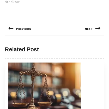
środków…
Nawigacja
wpisu
PREVIOUS
NEXT
Previous
Next
post:
post:
Related Post