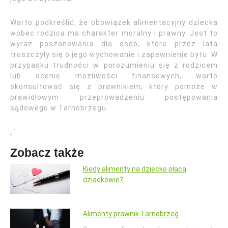
Warto podkreślić, że obowiązek alimentacyjny dziecka
wobec rodzica ma charakter moralny i prawny. Jest to
wyraz poszanowania dla osób, które przez lata
troszczyły się o jego wychowanie i zapewnienie bytu. W
przypadku trudności w porozumieniu się z rodzicem
lub ocenie możliwości finansowych, warto
skonsultować się z prawnikiem, który pomoże w
prawidłowym przeprowadzeniu postępowania
sądowego w Tarnobrzegu.
„`
Zobacz także
Kiedy alimenty na dziecko płacą
dziadkowie?
Alimenty prawnik Tarnobrzeg