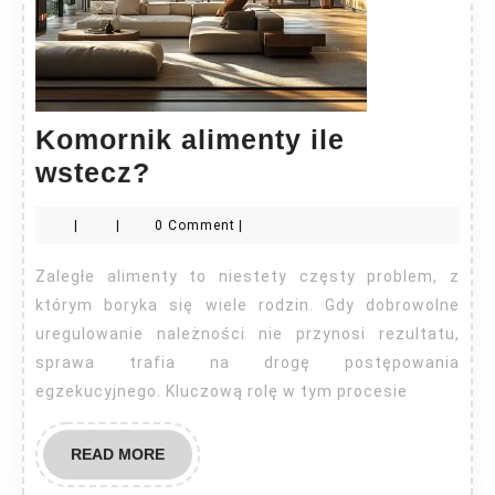
Komornik alimenty ile
Komornik
wstecz?
alimenty
|
|
0 Comment
|
ile
wstecz?
Zaległe alimenty to niestety częsty problem, z
którym boryka się wiele rodzin. Gdy dobrowolne
uregulowanie należności nie przynosi rezultatu,
sprawa trafia na drogę postępowania
egzekucyjnego. Kluczową rolę w tym procesie
READ
READ MORE
MORE