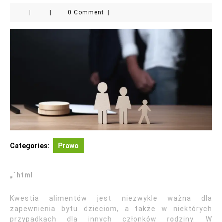
|
|
0 Comment
|
Categories:
Prawo
„`html
Kwestia alimentów jest niezwykle ważna dla
zapewnienia bytu dzieciom, a także w niektórych
przypadkach dla innych członków rodziny. W