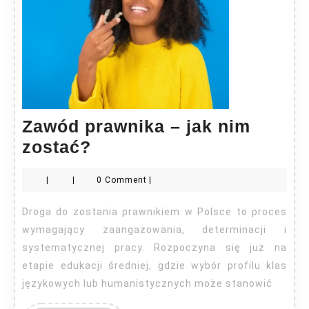
Zawód prawnika – jak nim
Zawód
zostać?
prawnika
|
|
0 Comment
|
–
jak
Droga do zostania prawnikiem w Polsce to proces
nim
wymagający zaangażowania, determinacji i
zostać?
systematycznej pracy. Rozpoczyna się już na
etapie edukacji średniej, gdzie wybór profilu klas
językowych lub humanistycznych może stanowić