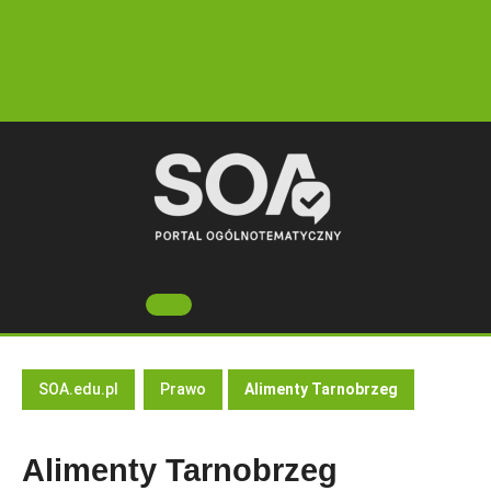
Skip
to
content
Open
Button
SOA.edu.pl
Prawo
Alimenty Tarnobrzeg
Alimenty Tarnobrzeg