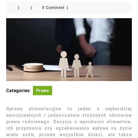
|
|
0 Comment
|
Categories:
Prawo
Sprawy alimentacyjne to jeden z najbardziej
emocjonalnych i jednocześnie złożonych obszarów
prawa rodzinnego. Decyzja o wysokości alimentów,
ich przyznaniu czy egzekwowaniu wpływa na życie
wielu osób, przede wszystkim dzieci, ale także