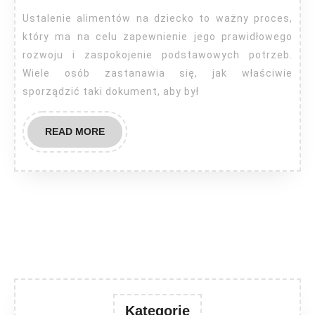
o
Ustalenie alimentów na dziecko to ważny proces,
alimenty
który ma na celu zapewnienie jego prawidłowego
na
rozwoju i zaspokojenie podstawowych potrzeb.
Wiele osób zastanawia się, jak właściwie
dziecko?
sporządzić taki dokument, aby był
READ
READ MORE
MORE
Kategorie