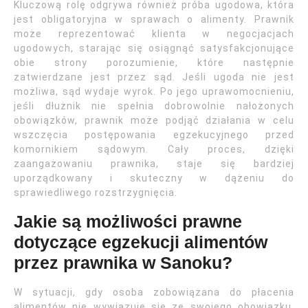
Kluczową rolę odgrywa również próba ugodowa, która
jest obligatoryjna w sprawach o alimenty. Prawnik
może reprezentować klienta w negocjacjach
ugodowych, starając się osiągnąć satysfakcjonujące
obie strony porozumienie, które następnie
zatwierdzane jest przez sąd. Jeśli ugoda nie jest
możliwa, sąd wydaje wyrok. Po jego uprawomocnieniu,
jeśli dłużnik nie spełnia dobrowolnie nałożonych
obowiązków, prawnik może podjąć działania w celu
wszczęcia postępowania egzekucyjnego przed
komornikiem sądowym. Cały proces, dzięki
zaangażowaniu prawnika, staje się bardziej
uporządkowany i skuteczny w dążeniu do
sprawiedliwego rozstrzygnięcia.
Jakie są możliwości prawne
dotyczące egzekucji alimentów
przez prawnika w Sanoku?
W sytuacji, gdy osoba zobowiązana do płacenia
alimentów nie wywiązuje się ze swojego obowiązku,