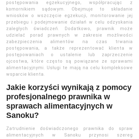
postępowania egzekucyjnego, współpracując z
komornikiem sądowym. Obejmuje to składanie
wniosków o wszczęcie egzekucji, monitorowanie jej
przebiegu i podejmowanie działań w celu odzyskania
zaległych świadczeń. Dodatkowo, prawnik może
udzielać porad prawnych w zakresie możliwości
zabezpieczenia alimentów na czas trwania
postępowania, a także reprezentować klienta w
postępowaniach o ustalenie lub zaprzeczenie
ojcostwa, które często są powiązane ze sprawami
alimentacyjnymi. Usługi te mają na celu kompleksowe
wsparcie klienta.
Jakie korzyści wynikają z pomocy
profesjonalnego prawnika w
sprawach alimentacyjnych w
Sanoku?
Zatrudnienie doświadczonego prawnika do spraw
alimentacyjnych w Sanoku przynosi szereg