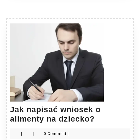
Jak napisać wniosek o
Jak
alimenty na dziecko?
napisać
|
|
0 Comment
|
wniosek