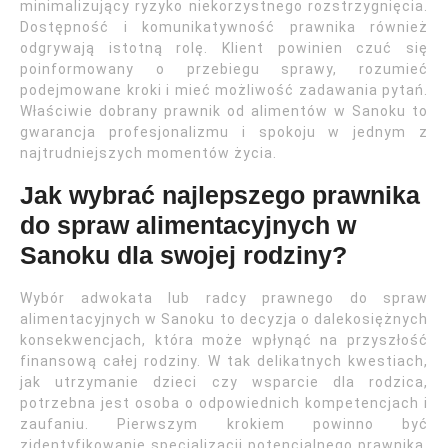
minimalizujący ryzyko niekorzystnego rozstrzygnięcia.
Dostępność i komunikatywność prawnika również
odgrywają istotną rolę. Klient powinien czuć się
poinformowany o przebiegu sprawy, rozumieć
podejmowane kroki i mieć możliwość zadawania pytań.
Właściwie dobrany prawnik od alimentów w Sanoku to
gwarancja profesjonalizmu i spokoju w jednym z
najtrudniejszych momentów życia.
Jak wybrać najlepszego prawnika
do spraw alimentacyjnych w
Sanoku dla swojej rodziny?
Wybór adwokata lub radcy prawnego do spraw
alimentacyjnych w Sanoku to decyzja o dalekosiężnych
konsekwencjach, która może wpłynąć na przyszłość
finansową całej rodziny. W tak delikatnych kwestiach,
jak utrzymanie dzieci czy wsparcie dla rodzica,
potrzebna jest osoba o odpowiednich kompetencjach i
zaufaniu. Pierwszym krokiem powinno być
zidentyfikowanie specjalizacji potencjalnego prawnika.