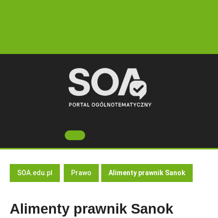
Skip
to
content
Open
Button
SOA.edu.pl
Prawo
Alimenty prawnik Sanok
Alimenty prawnik Sanok