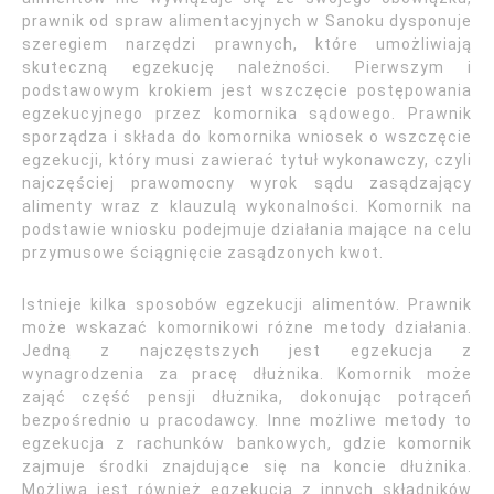
prawnik od spraw alimentacyjnych w Sanoku dysponuje
szeregiem narzędzi prawnych, które umożliwiają
skuteczną egzekucję należności. Pierwszym i
podstawowym krokiem jest wszczęcie postępowania
egzekucyjnego przez komornika sądowego. Prawnik
sporządza i składa do komornika wniosek o wszczęcie
egzekucji, który musi zawierać tytuł wykonawczy, czyli
najczęściej prawomocny wyrok sądu zasądzający
alimenty wraz z klauzulą wykonalności. Komornik na
podstawie wniosku podejmuje działania mające na celu
przymusowe ściągnięcie zasądzonych kwot.
Istnieje kilka sposobów egzekucji alimentów. Prawnik
może wskazać komornikowi różne metody działania.
Jedną z najczęstszych jest egzekucja z
wynagrodzenia za pracę dłużnika. Komornik może
zająć część pensji dłużnika, dokonując potrąceń
bezpośrednio u pracodawcy. Inne możliwe metody to
egzekucja z rachunków bankowych, gdzie komornik
zajmuje środki znajdujące się na koncie dłużnika.
Możliwa jest również egzekucja z innych składników