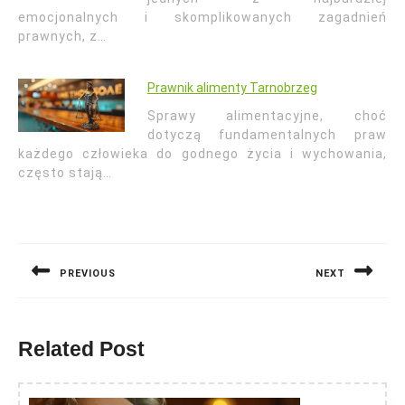
emocjonalnych i skomplikowanych zagadnień
prawnych, z…
Prawnik alimenty Tarnobrzeg
Sprawy alimentacyjne, choć
dotyczą fundamentalnych praw
każdego człowieka do godnego życia i wychowania,
często stają…
Nawigacja
wpisu
PREVIOUS
NEXT
Previous
Next
post:
post:
Related Post