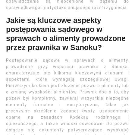
doświadczenie są nieocenione w dążeniu do
sprawiedliwego i satysfakcjonującego rozstrzygnięcia.
Jakie są kluczowe aspekty
postępowania sądowego w
sprawach o alimenty prowadzone
przez prawnika w Sanoku?
Postępowanie sądowe w sprawach o alimenty,
prowadzone przy wsparciu prawnika z Sanoka,
charakteryzuje się kilkoma kluczowymi etapami i
aspektami, które wymagają szczegółowej uwagi.
Pierwszym krokiem jest złożenie pozwu o alimenty lub
o zmianę wysokości alimentów. Prawnik dba o to, aby
pozew był kompletny, zawierał wszystkie niezbędne
elementy formalne i merytoryczne, takie jak
precyzyjne określenie żądanej kwoty, uzasadnienie
oparte na zasadach Kodeksu rodzinnego i
opiekuńczego, a także wnioski dowodowe. Do pozwu
dołącza się dokumenty potwierdzające wysokość