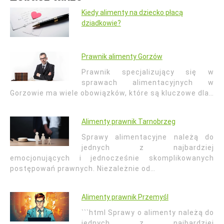
Kiedy alimenty na dziecko płacą
dziadkowie?
Prawnik alimenty Gorzów
Prawnik specjalizujący się w
sprawach alimentacyjnych w
Gorzowie ma wiele obowiązków, które są kluczowe dla…
Alimenty prawnik Tarnobrzeg
Sprawy alimentacyjne należą do
jednych z najbardziej
emocjonujących i jednocześnie skomplikowanych
postępowań prawnych. Niezależnie od…
Alimenty prawnik Przemyśl
```html Sprawy o alimenty należą do
jednych z najbardziej