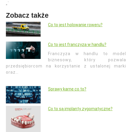
„`
Zobacz także
Co to jest holowanie roweru?
Co to jest franczyza w handlu?
Franczyza w handlu to model
biznesowy, który pozwala
przedsiębiorcom na korzystanie z ustalonej marki
oraz…
Sprawy karne co to?
Co to są implanty zygomatyczne?