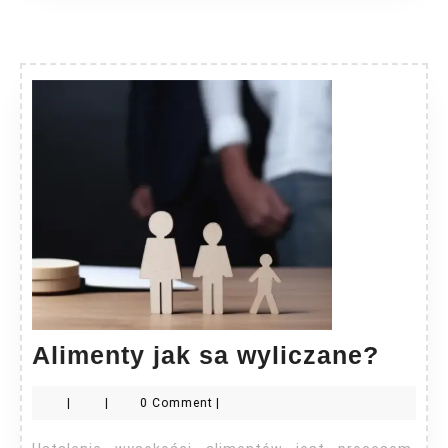
Alim
Alimenty jak sa wyliczane?
jak
|
|
0 Comment
|
sa
wyli