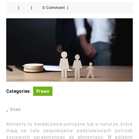
|
|
0 Comment
|
Categories:
Prawo
„`html
Alimenty to świadczenia pieniężne lub w naturze, które
mają na celu zaspokojenie podstawowych potrzeb
życiowych uprawnionego do alimentacji. W polskim