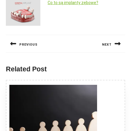
Co to są implanty zębowe?
Nawigacja
wpisu
PREVIOUS
NEXT
Previous
Next
post:
post:
Related Post