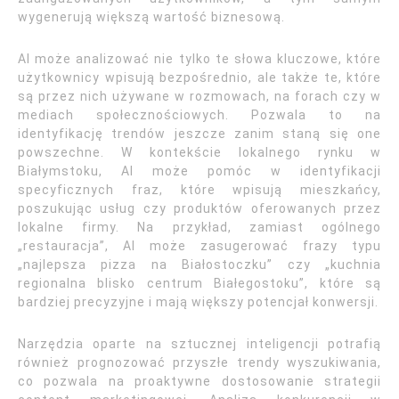
wygenerują większą wartość biznesową.
AI może analizować nie tylko te słowa kluczowe, które
użytkownicy wpisują bezpośrednio, ale także te, które
są przez nich używane w rozmowach, na forach czy w
mediach społecznościowych. Pozwala to na
identyfikację trendów jeszcze zanim staną się one
powszechne. W kontekście lokalnego rynku w
Białymstoku, AI może pomóc w identyfikacji
specyficznych fraz, które wpisują mieszkańcy,
poszukując usług czy produktów oferowanych przez
lokalne firmy. Na przykład, zamiast ogólnego
„restauracja”, AI może zasugerować frazy typu
„najlepsza pizza na Białostoczku” czy „kuchnia
regionalna blisko centrum Białegostoku”, które są
bardziej precyzyjne i mają większy potencjał konwersji.
Narzędzia oparte na sztucznej inteligencji potrafią
również prognozować przyszłe trendy wyszukiwania,
co pozwala na proaktywne dostosowanie strategii