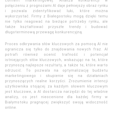
content marketingowej. Analiza konkurencji w
połączeniu z prognozami AI daje pełniejszy obraz rynku
i pozwala zidentyfikować luki, które można
wykorzystać. Firmy z Białegostoku mogą dzięki temu
nie tylko reagować na bieżące potrzeby rynku, ale
także kształtować przyszłe trendy i budować
długoterminową przewagę konkurencyjną.
Proces odkrywania słów kluczowych za pomocą AI nie
ogranicza się tylko do znajdowania nowych fraz. AI
potrafi również ocenić trafność i potencjał
istniejących słów kluczowych, wskazując na te, które
przynoszą najlepsze rezultaty, a także te, które warto
odrzucić. To pozwala na optymalizację budżetu
marketingowego i skupienie się na działaniach
przynoszących realne korzyści. Zrozumienie intencji
użytkownika stojącej za każdym słowem kluczowym
jest kluczowe, a AI dostarcza narzędzi do tej właśnie
analizy, co jest nieocenione dla każdej firmy w
Białymstoku pragnącej zwiększyć swoją widoczność
online.