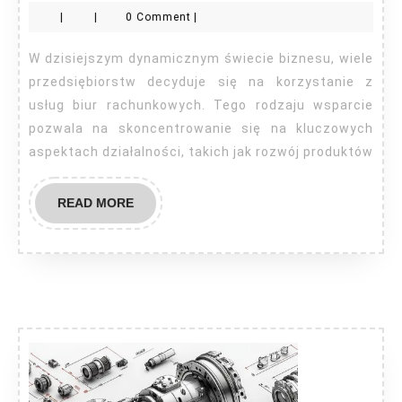
|
|
0 Comment
|
korz
z
W dzisiejszym dynamicznym świecie biznesu, wiele
usłu
przedsiębiorstw decyduje się na korzystanie z
biur
usług biur rachunkowych. Tego rodzaju wsparcie
pozwala na skoncentrowanie się na kluczowych
rac
aspektach działalności, takich jak rozwój produktów
READ
READ MORE
MORE