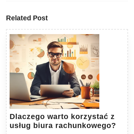
Previous
Next
post:
post:
Related Post
Dlaczego warto korzystać z
Dlac
usług biura rachunkowego?
wart