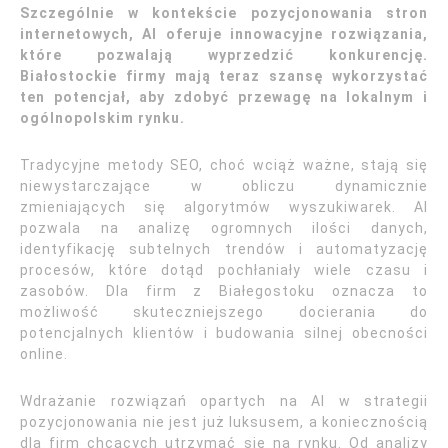
Szczególnie w kontekście pozycjonowania stron
internetowych, AI oferuje innowacyjne rozwiązania,
które pozwalają wyprzedzić konkurencję.
Białostockie firmy mają teraz szansę wykorzystać
ten potencjał, aby zdobyć przewagę na lokalnym i
ogólnopolskim rynku.
Tradycyjne metody SEO, choć wciąż ważne, stają się
niewystarczające w obliczu dynamicznie
zmieniających się algorytmów wyszukiwarek. AI
pozwala na analizę ogromnych ilości danych,
identyfikację subtelnych trendów i automatyzację
procesów, które dotąd pochłaniały wiele czasu i
zasobów. Dla firm z Białegostoku oznacza to
możliwość skuteczniejszego docierania do
potencjalnych klientów i budowania silnej obecności
online.
Wdrażanie rozwiązań opartych na AI w strategii
pozycjonowania nie jest już luksusem, a koniecznością
dla firm chcących utrzymać się na rynku. Od analizy