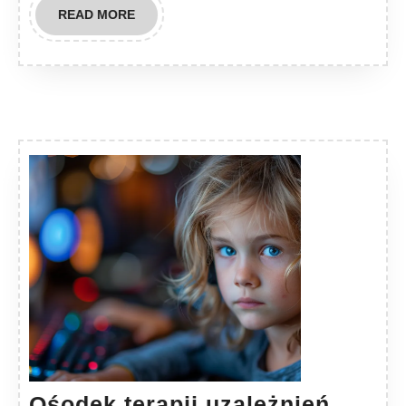
READ
READ MORE
MORE
Ośodek terapii uzależnień