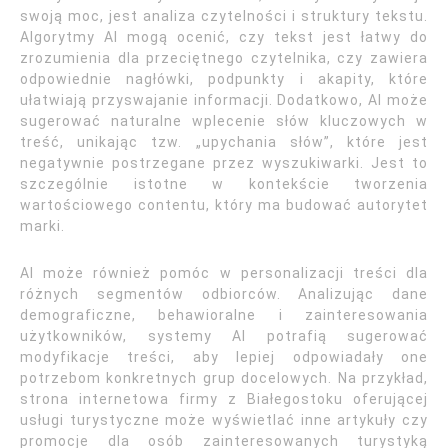
swoją moc, jest analiza czytelności i struktury tekstu.
Algorytmy AI mogą ocenić, czy tekst jest łatwy do
zrozumienia dla przeciętnego czytelnika, czy zawiera
odpowiednie nagłówki, podpunkty i akapity, które
ułatwiają przyswajanie informacji. Dodatkowo, AI może
sugerować naturalne wplecenie słów kluczowych w
treść, unikając tzw. „upychania słów”, które jest
negatywnie postrzegane przez wyszukiwarki. Jest to
szczególnie istotne w kontekście tworzenia
wartościowego contentu, który ma budować autorytet
marki.
AI może również pomóc w personalizacji treści dla
różnych segmentów odbiorców. Analizując dane
demograficzne, behawioralne i zainteresowania
użytkowników, systemy AI potrafią sugerować
modyfikacje treści, aby lepiej odpowiadały one
potrzebom konkretnych grup docelowych. Na przykład,
strona internetowa firmy z Białegostoku oferującej
usługi turystyczne może wyświetlać inne artykuły czy
promocje dla osób zainteresowanych turystyką