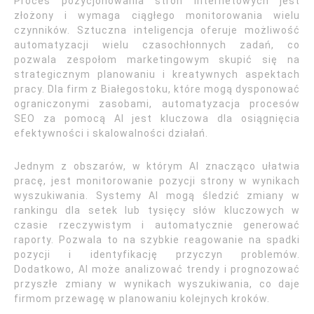
Proces pozycjonowania stron internetowych jest
złożony i wymaga ciągłego monitorowania wielu
czynników. Sztuczna inteligencja oferuje możliwość
automatyzacji wielu czasochłonnych zadań, co
pozwala zespołom marketingowym skupić się na
strategicznym planowaniu i kreatywnych aspektach
pracy. Dla firm z Białegostoku, które mogą dysponować
ograniczonymi zasobami, automatyzacja procesów
SEO za pomocą AI jest kluczowa dla osiągnięcia
efektywności i skalowalności działań.
Jednym z obszarów, w którym AI znacząco ułatwia
pracę, jest monitorowanie pozycji strony w wynikach
wyszukiwania. Systemy AI mogą śledzić zmiany w
rankingu dla setek lub tysięcy słów kluczowych w
czasie rzeczywistym i automatycznie generować
raporty. Pozwala to na szybkie reagowanie na spadki
pozycji i identyfikację przyczyn problemów.
Dodatkowo, AI może analizować trendy i prognozować
przyszłe zmiany w wynikach wyszukiwania, co daje
firmom przewagę w planowaniu kolejnych kroków.