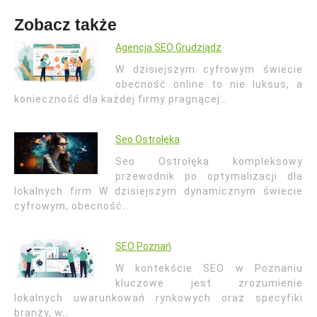
Zobacz także
Agencja SEO Grudziądz
W dzisiejszym cyfrowym świecie
obecność online to nie luksus, a
konieczność dla każdej firmy pragnącej…
Seo Ostrołęka
Seo Ostrołęka kompleksowy
przewodnik po optymalizacji dla
lokalnych firm W dzisiejszym dynamicznym świecie
cyfrowym, obecność…
SEO Poznań
W kontekście SEO w Poznaniu
kluczowe jest zrozumienie
lokalnych uwarunkowań rynkowych oraz specyfiki
branży, w…