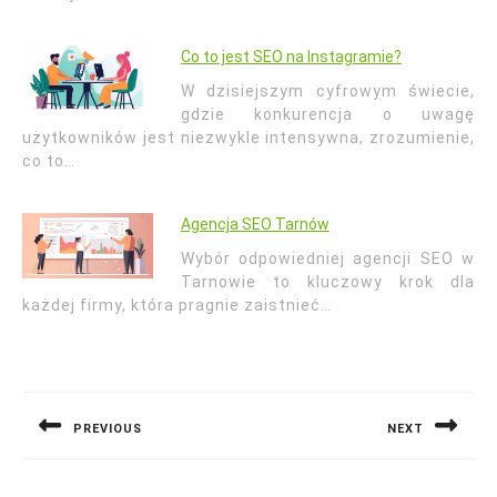
Co to jest SEO na Instagramie?
W dzisiejszym cyfrowym świecie,
gdzie konkurencja o uwagę
użytkowników jest niezwykle intensywna, zrozumienie,
co to…
Agencja SEO Tarnów
Wybór odpowiedniej agencji SEO w
Tarnowie to kluczowy krok dla
każdej firmy, która pragnie zaistnieć…
Nawigacja
wpisu
PREVIOUS
NEXT
Previous
Next
post:
post: