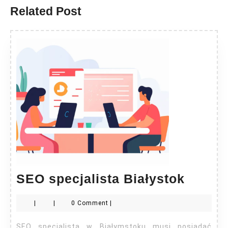
Related Post
SEO
SEO specjalista Białystok
specja
|
|
0 Comment
|
Białys
SEO specjalista w Białymstoku musi posiadać