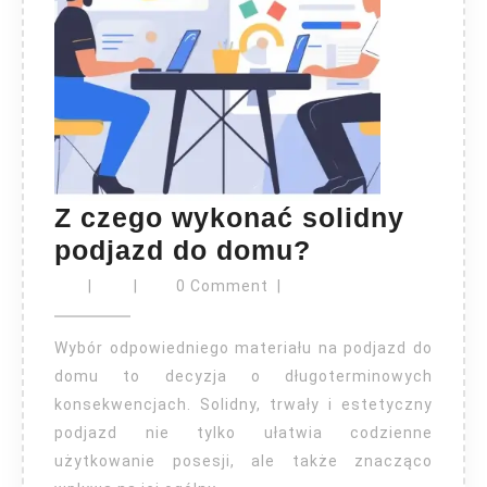
Z czego wykonać solidny
Z
podjazd do domu?
czego
|
|
0 Comment
|
wykonać
solidny
Wybór odpowiedniego materiału na podjazd do
podjazd
domu to decyzja o długoterminowych
konsekwencjach. Solidny, trwały i estetyczny
do
podjazd nie tylko ułatwia codzienne
domu?
użytkowanie posesji, ale także znacząco