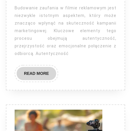
w
Budowanie zaufania w filmie reklamowym jest
filmie
niezwykle istotnym aspektem, który może
znacząco wpłynąć na skuteczność kampanii
reklamowy
marketingowej. Kluczowe elementy tego
procesu obejmują autentyczność,
przejrzystość oraz emocjonalne połączenie z
odbiorcą. Autentyczność
READ
READ MORE
MORE