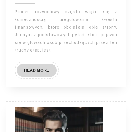
pieniądze
za
Proces rozwodowy często wiąże się z
rozwód?
koniecznością uregulowania kwestii
finansowych, które obciążają obie strony.
Jednym z podstawowych pytań, które pojawia
się w głowach osób przechodzących przez ten
trudny etap, jest
READ
READ MORE
MORE