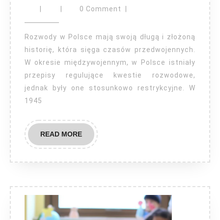
kiedy
|
|
0 Comment
|
są
rozwody
Rozwody w Polsce mają swoją długą i złożoną
w
historię, która sięga czasów przedwojennych.
W okresie międzywojennym, w Polsce istniały
Polsce?
przepisy regulujące kwestie rozwodowe,
jednak były one stosunkowo restrykcyjne. W
1945
READ
READ MORE
MORE