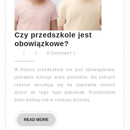
Czy przedszkole jest
Czy
obowiązkowe?
przedszkole
|
|
0 Comment
|
jest
obowiązkowe?
W Polsce przedszkole nie jest obowiązkowe,
jednakże istnieje wiele powodów, dla których
rodzice decydują się na zapisanie swoich
dzieci do tego typu placówek. Przedszkole
pełni ważną rolę w rozwoju dziecka,
READ
READ MORE
MORE