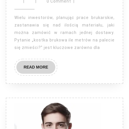
brukowa
|
|
0 Comment
|
–
ile
Wielu inwestorów, planując prace brukarskie,
metrów
zastanawia się nad ilością materiału, jaki
można zamówić w ramach jednej dostawy.
na
Pytanie „kostka brukowa ile metrów na palecie
palecie
się zmieści?” jest kluczowe zarówno dla
się
zmieści?
READ
READ MORE
MORE