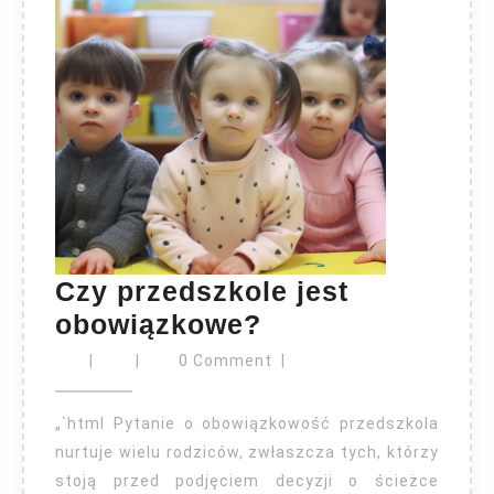
Czy przedszkole jest
Czy
obowiązkowe?
przedszkole
|
|
0 Comment
|
jest
obowiązkowe?
„`html Pytanie o obowiązkowość przedszkola
nurtuje wielu rodziców, zwłaszcza tych, którzy
stoją przed podjęciem decyzji o ścieżce