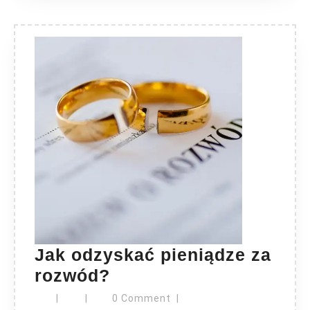
Jak odzyskać pieniądze za
Jak
rozwód?
odzyskać
|
|
0 Comment
|