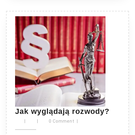
Jak
Jak wyglądają rozwody?
wygląd
|
|
0 Comment
|
rozwo