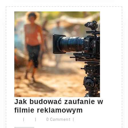
Jak budować zaufanie w
Jak
filmie reklamowym
budować
|
|
0 Comment
|
zaufanie