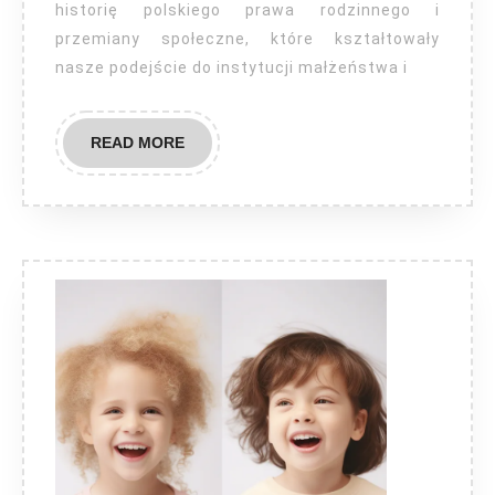
historię polskiego prawa rodzinnego i
Polsce?
przemiany społeczne, które kształtowały
nasze podejście do instytucji małżeństwa i
READ
READ MORE
MORE