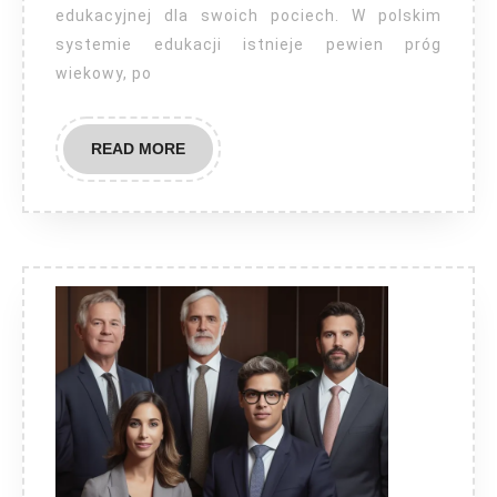
edukacyjnej dla swoich pociech. W polskim
systemie edukacji istnieje pewien próg
wiekowy, po
READ
READ MORE
MORE